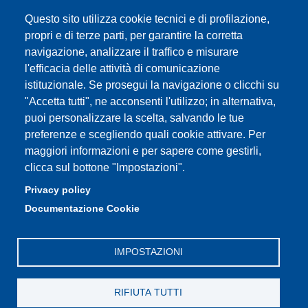
Segreteria studenti
Questo sito utilizza cookie tecnici e di profilazione,
propri e di terze parti, per garantire la corretta
Assicurazione qualità
navigazione, analizzare il traffico e misurare
l'efficacia delle attività di comunicazione
Radio FSC-Unimore
istituzionale. Se prosegui la navigazione o clicchi su
"Accetta tutti", ne acconsenti l'utilizzo; in alternativa,
Partita IVA: 00427620364
puoi personalizzare la scelta, salvando le tue
Dipartimento di Educazione e Scienze Umane
preferenze e scegliendo quali cookie attivare. Per
Sede: Viale Timavo 93 - 42121 Reggio nell'Emilia
maggiori informazioni e per sapere come gestirli,
Area Didattica: didattica.desu@unimore.it
clicca sul bottone "Impostazioni".
Area Amministrativa: amministrazione.desu@unimore.it
Privacy policy
Segreteria: segreteria.educazione@unimore.it
Documentazione Cookie
Telefono: 0522/523611 (portineria)
IMPOSTAZIONI
RIFIUTA TUTTI