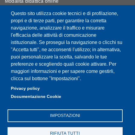
Modalità didattica online
Segreteria studenti
Questo sito utilizza cookie tecnici e di profilazione,
propri e di terze parti, per garantire la corretta
Assicurazione qualità
navigazione, analizzare il traffico e misurare
l'efficacia delle attività di comunicazione
Radio FSC-Unimore
istituzionale. Se prosegui la navigazione o clicchi su
"Accetta tutti", ne acconsenti l'utilizzo; in alternativa,
Partita IVA: 00427620364
puoi personalizzare la scelta, salvando le tue
Dipartimento di Educazione e Scienze Umane
preferenze e scegliendo quali cookie attivare. Per
Sede: Viale Timavo 93 - 42121 Reggio nell'Emilia
maggiori informazioni e per sapere come gestirli,
Area Didattica: didattica.desu@unimore.it
clicca sul bottone "Impostazioni".
Area Amministrativa: amministrazione.desu@unimore.it
Privacy policy
Segreteria: segreteria.educazione@unimore.it
Documentazione Cookie
Telefono: 0522/523611 (portineria)
IMPOSTAZIONI
RIFIUTA TUTTI