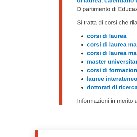
di laurea
,
calendario d
Dipartimento di Educaz
Si tratta di corsi che ri
corsi di laurea
corsi di laurea ma
corsi di laurea ma
master universitar
corsi di formazio
lauree interatene
dottorati di ricerc
Informazioni in merito a