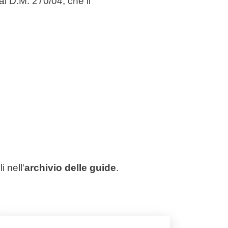
a al D.M. 270/04, che il
 nell'
archivio delle guide
.