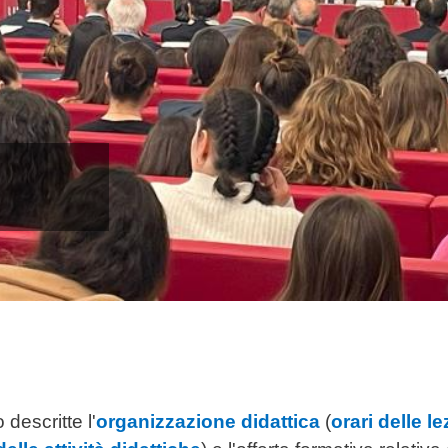
descritte l'
organizzazione didattica
(
orari delle le