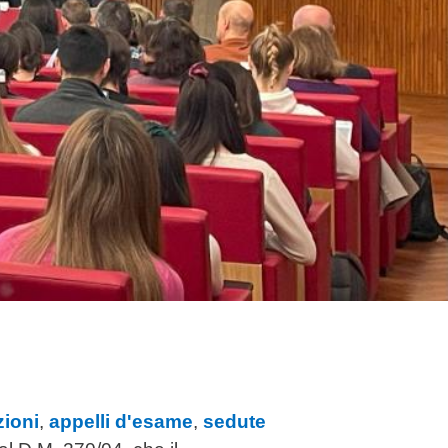
zioni
,
appelli d'esame
,
sedute