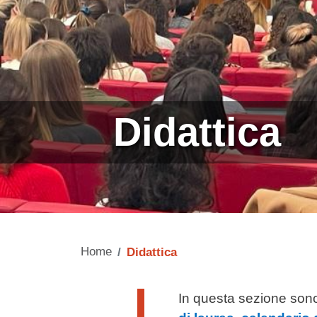
Didattica
Home
Didattica
Testo di presentazione
In questa sezione sono 