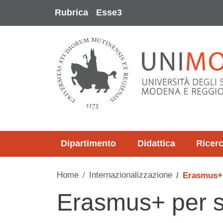
Salta al contenuto principale
Rubrica
Esse3
Dipartimento
Didattica
Ricer
Home
Internazionalizzazione
Erasmus+ 
Erasmus+ per s