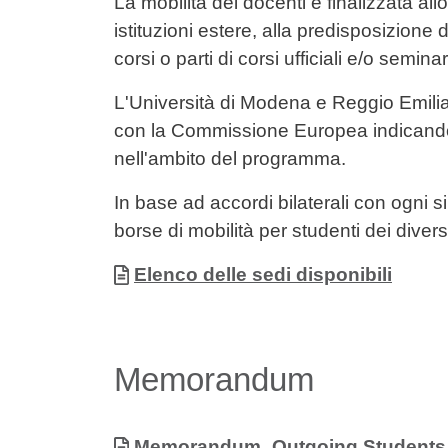
La mobilità dei docenti è finalizzata all
istituzioni estere, alla predisposizione 
corsi o parti di corsi ufficiali e/o seminar
L'Università di Modena e Reggio Emilia 
con la Commissione Europea indicando t
nell'ambito del programma.
In base ad accordi bilaterali con ogni s
borse di mobilità per studenti dei diversi
Allegati
Documento
Elenco delle sedi disponibili
Memorandum
Allegati
Documento
Memorandum_Outgoing Students (s