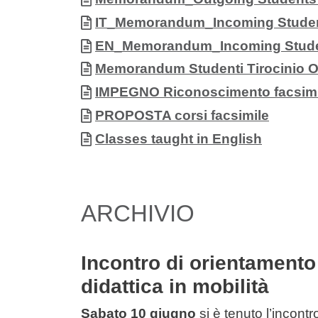
Documento
IT_Memorandum_Incoming Studen
Documento
EN_Memorandum_Incoming Stude
Documento
Memorandum Studenti Tirocinio 
Documento
IMPEGNO Riconoscimento facsimi
Documento
PROPOSTA corsi facsimile
Documento
Classes taught in English
ARCHIVIO
Incontro di orientamento
didattica in mobilità
Sabato 10 giugno
si è tenuto l’incon