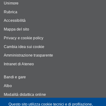
Unimore
Rubrica
Accessibilità
Mappa del sito
Privacy e cookie policy
Cambia idea sui cookie
Amministrazione trasparente
Intranet di Ateneo
Bandi e gare
Albo
Modalità didattica online
Segreteria studenti
Questo sito utilizza cookie tecnici e di profilazione,