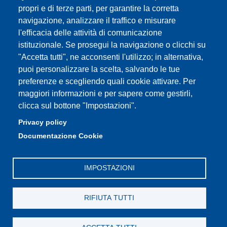
propri e di terze parti, per garantire la corretta
Assicurazione qualità
navigazione, analizzare il traffico e misurare
l'efficacia delle attività di comunicazione
Radio FSC-Unimore
istituzionale. Se prosegui la navigazione o clicchi su
"Accetta tutti", ne acconsenti l'utilizzo; in alternativa,
Partita IVA: 00427620364
puoi personalizzare la scelta, salvando le tue
Dipartimento di Educazione e Scienze Umane
preferenze e scegliendo quali cookie attivare. Per
Sede: Viale Timavo 93 - 42121 Reggio nell'Emilia
maggiori informazioni e per sapere come gestirli,
Area Didattica: didattica.desu@unimore.it
clicca sul bottone "Impostazioni".
Area Amministrativa: amministrazione.desu@unimore.it
Privacy policy
Segreteria: segreteria.educazione@unimore.it
Documentazione Cookie
Telefono: 0522/523611 (portineria)
IMPOSTAZIONI
RIFIUTA TUTTI