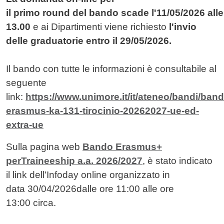
il primo round del bando scade
l'11/05/2026
alle
13.00
e ai Dipartimenti viene richiesto
l'invio
delle graduatorie entro
il 29/05/2026
.
Il bando con tutte le informazioni è consultabile al
seguente
link:
https://www.unimore.it/it/ateneo/bandi/band
erasmus-ka-131-tirocinio-20262027-ue-ed-
extra-ue
Sulla pagina web
Bando Erasmus+
per
Traineeship
a.a. 2026/2027
, è stato indicato
il link dell'Infoday online organizzato in
data
30/04/2026
dalle ore
11:00
alle ore
13:00
circa.