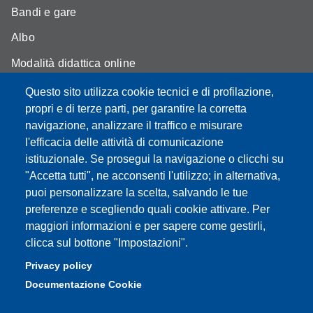
Bandi e gare
Albo
Modalità didattica online
Segreteria studenti
Questo sito utilizza cookie tecnici e di profilazione,
propri e di terze parti, per garantire la corretta
Assicurazione qualità
navigazione, analizzare il traffico e misurare
l'efficacia delle attività di comunicazione
Radio FSC-Unimore
istituzionale. Se prosegui la navigazione o clicchi su
"Accetta tutti", ne acconsenti l'utilizzo; in alternativa,
Partita IVA: 00427620364
puoi personalizzare la scelta, salvando le tue
Dipartimento di Educazione e Scienze Umane
preferenze e scegliendo quali cookie attivare. Per
Sede: Viale Timavo 93 - 42121 Reggio nell'Emilia
maggiori informazioni e per sapere come gestirli,
Area Didattica: didattica.desu@unimore.it
clicca sul bottone "Impostazioni".
Area Amministrativa: amministrazione.desu@unimore.it
Privacy policy
Segreteria: segreteria.educazione@unimore.it
Documentazione Cookie
Telefono: 0522/523611 (portineria)