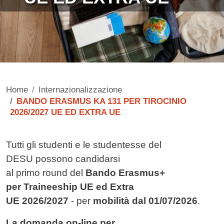
Home
Internazionalizzazione
BANDO ERASMUS KA 131 PER TIROCINIO
2026/2027 UE ED EXTRA UE
Contenuto
Tutti gli studenti e le studentesse del
DESU possono candidarsi
al primo round del
Bando Erasmus+
per Traineeship UE ed Extra
UE 202
6
/202
7
- per
mobilità dal
01/07/2026
.
La domanda on-line per