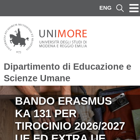
Salta al contenuto principale
ENG
Cerca
Dipartimento di Educazione e
Scienze Umane
Immagine
BANDO ERASMUS
KA 131 PER
TIROCINIO 2026/2027
UE ED EXTRA UE