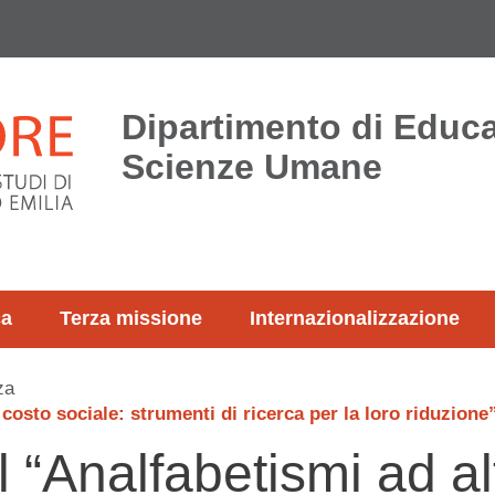
Dipartimento di Educ
Scienze Umane
ca
Terza missione
Internazionalizzazione
za
osto sociale: strumenti di ricerca per la loro riduzione
“Analfabetismi ad al