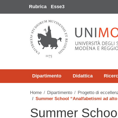
Salta al contenuto principale
Rubrica
Esse3
Dipartimento
Didattica
Ricer
Home
Dipartimento
Progetto di eccellen
Summer School “Analfabetismi ad alto c
Summer School 