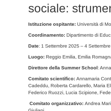
sociale: strumen
Contenuto
Istituzione ospitante:
Università di M
Coordinamento:
Dipartimento di Edu
Date
: 1 Settembre 2025 – 4 Settembr
Luogo:
Reggio Emilia, Emilia Romagna,
Direttore della Summer School
: Anna
Comitato scientifico:
Annamaria Contin
Cadeddu, Roberta Cardarello, Maria Ele
Federico Ruozzi, Lucia Scipione, Fede
Comitato organizzativo:
Andrea Mari
Giuliani.