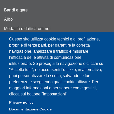
Bandi e gare
Albo
Modalità didattica online
Segreteria studenti
Questo sito utilizza cookie tecnici e di profilazione,
propri e di terze parti, per garantire la corretta
Assicurazione qualità
navigazione, analizzare il traffico e misurare
l'efficacia delle attività di comunicazione
Radio FSC-Unimore
istituzionale. Se prosegui la navigazione o clicchi su
"Accetta tutti", ne acconsenti l'utilizzo; in alternativa,
Partita IVA: 00427620364
puoi personalizzare la scelta, salvando le tue
Dipartimento di Educazione e Scienze Umane
preferenze e scegliendo quali cookie attivare. Per
Sede: Viale Timavo 93 - 42121 Reggio nell'Emilia
maggiori informazioni e per sapere come gestirli,
Area Didattica: didattica.desu@unimore.it
clicca sul bottone "Impostazioni".
Area Amministrativa: amministrazione.desu@unimore.it
Privacy policy
Segreteria: segreteria.educazione@unimore.it
Documentazione Cookie
Telefono: 0522/523611 (portineria)