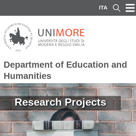
Skip to main content
ITA
Cerca
Department of Education and
Humanities
Image
Research Projects