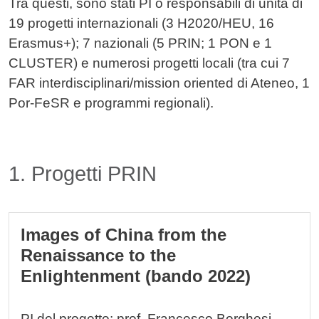
Tra questi, sono stati PI o responsabili di unità di
19 progetti internazionali (3 H2020/HEU, 16
Erasmus+); 7 nazionali (5 PRIN; 1 PON e 1
CLUSTER) e numerosi progetti locali (tra cui 7
FAR interdisciplinari/mission oriented di Ateneo, 1
Por-FeSR e programmi regionali).
Titolo card wrapper
1. Progetti PRIN
Cards
Images of China from the
Renaissance to the
Enlightenment (bando 2022)
PI del progetto: prof. Francesco Borghesi