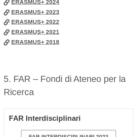
ERASMUS+ 2024
ERASMUS+ 2023
ERASMUS+ 2022
ERASMUS+ 2021
ERASMUS+ 2018
Titolo card wrapper
5. FAR – Fondi di Ateneo per la
Ricerca
Cards
FAR Interdisciplinari
FAR INTERDISCIPLINARI 2023