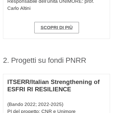
Responsabile dell’unità UNIMORE: prof.
Carlo Altini
SCOPRI DI PIÙ
Titolo card wrapper
2. Progetti su fondi PNRR
Cards
ITSERR/Italian Strengthening of
ESFRI RI RESILIENCE
(Bando 2022; 2022-2025)
PI del progetto: CNR e Unimore