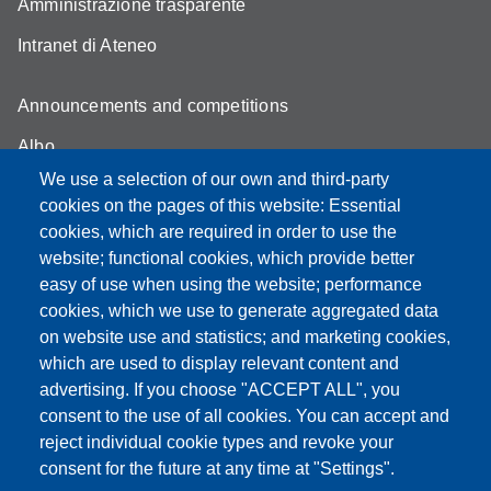
Amministrazione trasparente
Intranet di Ateneo
Announcements and competitions
Albo
We use a selection of our own and third-party
Online teaching mode
cookies on the pages of this website: Essential
Student secretariat
cookies, which are required in order to use the
website; functional cookies, which provide better
Quality Assurance
easy of use when using the website; performance
cookies, which we use to generate aggregated data
Radio FSC-Unimore
on website use and statistics; and marketing cookies,
which are used to display relevant content and
Partita IVA: 00427620364
advertising. If you choose "ACCEPT ALL", you
Dipartimento di Educazione e Scienze Umane
consent to the use of all cookies. You can accept and
Sede: Viale Timavo 93 - 42121 Reggio nell'Emilia
reject individual cookie types and revoke your
Area Didattica: didattica.desu@unimore.it
consent for the future at any time at "Settings".
Area Amministrativa: amministrazione.desu@unimore.it