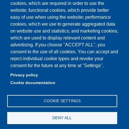
Student secretariat
cookies, which are required in order to use the
website; functional cookies, which provide better
Quality Assurance
easy of use when using the website; performance
cookies, which we use to generate aggregated data
Radio FSC-Unimore
on website use and statistics; and marketing cookies,
which are used to display relevant content and
Partita IVA: 00427620364
advertising. If you choose "ACCEPT ALL", you
Dipartimento di Educazione e Scienze Umane
consent to the use of all cookies. You can accept and
Sede: Viale Timavo 93 - 42121 Reggio nell'Emilia
reject individual cookie types and revoke your
Area Didattica: didattica.desu@unimore.it
consent for the future at any time at "Settings".
Area Amministrativa: amministrazione.desu@unimore.it
Privacy policy
Segreteria: segreteria.educazione@unimore.it
Cookie documentation
Telefono: 0522/523611 (portineria)
COOKIE SETTINGS
DENY ALL