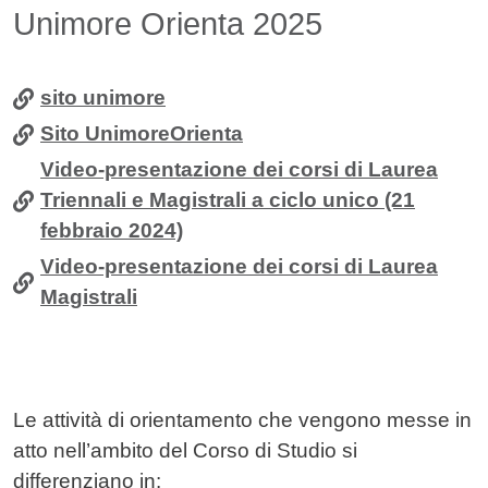
Contenuto
Unimore Orienta 2025
sito unimore
Sito UnimoreOrienta
Video-presentazione dei corsi di Laurea
Triennali e Magistrali a ciclo unico (21
febbraio 2024)
Video-presentazione dei corsi di Laurea
Magistrali
Le attività di orientamento che vengono messe in
atto nell’ambito del Corso di Studio si
differenziano in: