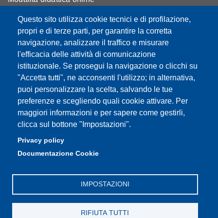
Segreteria studenti
Questo sito utilizza cookie tecnici e di profilazione,
propri e di terze parti, per garantire la corretta
Assicurazione qualità
navigazione, analizzare il traffico e misurare
l'efficacia delle attività di comunicazione
Radio FSC-Unimore
istituzionale. Se prosegui la navigazione o clicchi su
"Accetta tutti", ne acconsenti l'utilizzo; in alternativa,
Partita IVA: 00427620364
puoi personalizzare la scelta, salvando le tue
Dipartimento di Educazione e Scienze Umane
preferenze e scegliendo quali cookie attivare. Per
Sede: Viale Timavo 93 - 42121 Reggio nell'Emilia
maggiori informazioni e per sapere come gestirli,
Area Didattica: didattica.desu@unimore.it
clicca sul bottone "Impostazioni".
Area Amministrativa: amministrazione.desu@unimore.it
Privacy policy
Segreteria: segreteria.educazione@unimore.it
Documentazione Cookie
Telefono: 0522/523611 (portineria)
IMPOSTAZIONI
RIFIUTA TUTTI