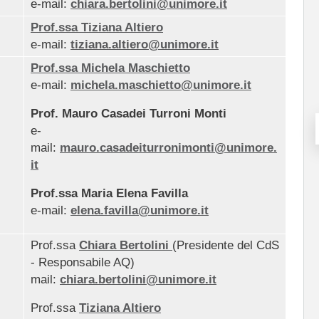
e-mail:
chiara.bertolini@unimore.it
Prof.ssa Tiziana Altiero
e-mail:
tiziana.altiero@unimore.it
Prof.ssa Michela Maschietto
e-mail:
michela.maschietto@unimore.it
Prof. Mauro Casadei Turroni Monti
e-
mail:
mauro.casadeiturronimonti@unimore.
it
Prof.ssa Maria Elena Favilla
e-mail:
elena.favilla@unimore.it
Prof.ssa
Chiara Bertolini
(Presidente del CdS
- Responsabile AQ)
mail:
chiara.bertolini@unimore.it
Prof.ssa
Tiziana Altiero