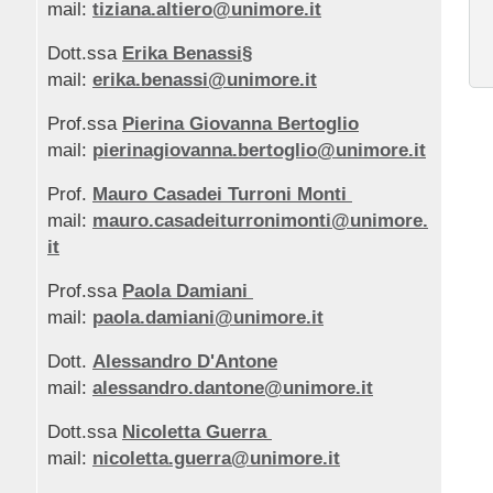
mail:
tiziana.altiero@unimore.it
Dott.ssa
Erika Benassi§
mail:
erika.benassi@unimore.it
Prof.ssa
Pierina Giovanna Bertoglio
mail:
pierinagiovanna.bertoglio@unimore.it
Prof.
Mauro Casadei Turroni Monti
mail:
mauro.casadeiturronimonti@unimore.
it
Prof.ssa
Paola Damiani
mail:
paola.damiani@unimore.it
Dott.
Alessandro D'Antone
mail:
alessandro.dantone@unimore.it
Dott.ssa
Nicoletta Guerra
mail:
nicoletta.guerra@unimore.it