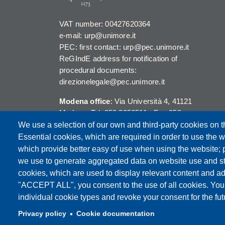
VAT number: 00427620364
e-mail: urp@unimore.it
PEC: first contact: urp@pec.unimore.it
ReGIndE address for notification of
procedural documents:
direzionelegale@pec.unimore.it
Modena office
: Via Università 4, 41121
Modena, Tel. 059 2056511 - Fax 059
245156
We use a selection of our own and third-party cookies on t
Essential cookies, which are required in order to use the w
Reggio Emilia office
: Viale A. Allegri 9,
which provide better easy of use when using the website;
42121 Reggio Emilia, Tel. 0522 523041 -
we use to generate aggregated data on website use and sta
Fax 0522 523045
cookies, which are used to display relevant content and ad
"ACCEPT ALL", you consent to the use of all cookies. You
individual cookie types and revoke your consent for the futu
Privacy policy
Cookie documentation