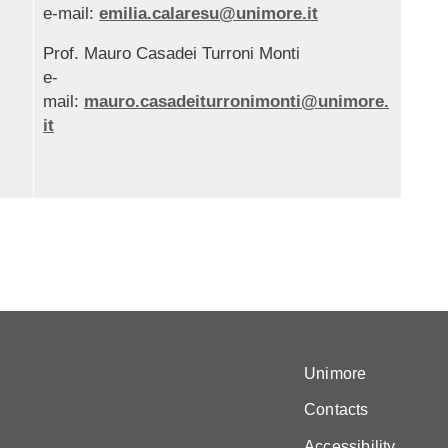
e-mail:
emilia.calaresu@unimore.it
Prof. Mauro Casadei Turroni Monti
I
e-
mail:
mauro.casadeiturronimonti@unimore.
it
Unimore
Contacts
Accessibility