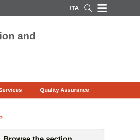
ITA
Cerca
ion and
Services
Quality Assurance
P
Browse the section