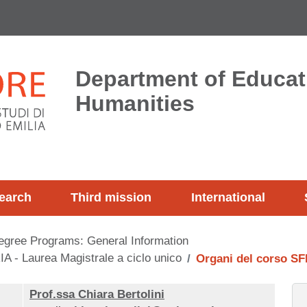
Department of Educat
Humanities
earch
Third mission
International
egree Programs: General Information
Laurea Magistrale a ciclo unico
Organi del corso SF
Prof.ssa Chiara Bertolini